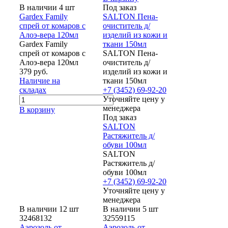
В наличии 4 шт
Под заказ
Gardex Family
SALTON Пена-
спрей от комаров с
очиститель д/
Алоэ-вера 120мл
изделий из кожи и
Gardex Family
ткани 150мл
спрей от комаров с
SALTON Пена-
Алоэ-вера 120мл
очиститель д/
379 руб.
изделий из кожи и
Наличие на
ткани 150мл
складах
+7 (3452) 69-92-20
Уточняйте цену у
менеджера
В корзину
Под заказ
SALTON
Растяжитель д/
обуви 100мл
SALTON
Растяжитель д/
обуви 100мл
+7 (3452) 69-92-20
Уточняйте цену у
менеджера
В наличии 12 шт
В наличии 5 шт
32468132
32559115
Аэрозоль от
Аэрозоль от