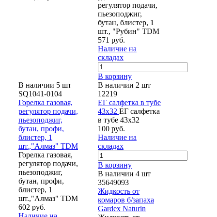
регулятор подачи,
пьезоподжиг,
бутан, блистер, 1
шт., "Рубин" TDM
571 руб.
Наличие на
складах
В корзину
В наличии 5 шт
В наличии 2 шт
SQ1041-0104
12219
Горелка газовая,
ЕГ салфетка в тубе
регулятор подачи,
43х32
ЕГ салфетка
пьезоподжиг,
в тубе 43х32
бутан, профи,
100 руб.
блистер, 1
Наличие на
шт.,"Алмаз" TDM
складах
Горелка газовая,
регулятор подачи,
В корзину
пьезоподжиг,
В наличии 4 шт
бутан, профи,
35649093
блистер, 1
Жидкость от
шт.,"Алмаз" TDM
комаров б/запаха
602 руб.
Gardex Naturin
Наличие на