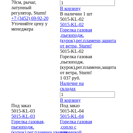
70см, рычаг,
латунный
В корзину
регулятор, Sturm!
В наличии 1 шт
+7 (3452) 69-92-20
5015-KL-02
Уточняйте цену у
5015-KL-02
менеджера
Горелка газовая
,пьезоподж.
(курок),рег.пламени,защита
от ветра, Sturm!
5015-KL-02
Горелка газовая
,пьезоподж.
(курок),рег.пламени,защита
от ветра, Sturm!
1 037 руб.
Наличие на
складах
В корзину
Под заказ
Под заказ
5015-KL-03
5015-KL-04
5015-KL-03
5015-KL-04
Горелка газовая,
Горелка газовая
пьезоподж.
,сопло с
(курок),рег.пламени,увелич.
керамикой,