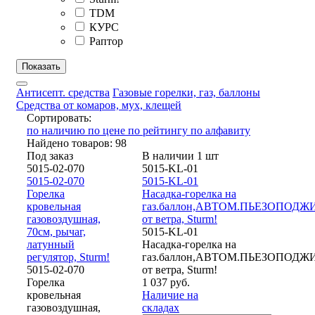
TDM
КУРС
Раптор
Антисепт. средства
Газовые горелки, газ, баллоны
Средства от комаров, мух, клещей
Сортировать:
по наличию
по цене
по рейтингу
по алфавиту
Найдено товаров: 98
Под заказ
В наличии 1 шт
5015-02-070
5015-KL-01
5015-02-070
5015-KL-01
Горелка
Насадка-горелка на
кровельная
газ.баллон,АВТОМ.ПЬЕЗОПОДЖИГ,
газовоздушная,
от ветра, Sturm!
70см, рычаг,
5015-KL-01
латунный
Насадка-горелка на
регулятор, Sturm!
газ.баллон,АВТОМ.ПЬЕЗОПОДЖИГ,
5015-02-070
от ветра, Sturm!
Горелка
1 037 руб.
кровельная
Наличие на
газовоздушная,
складах