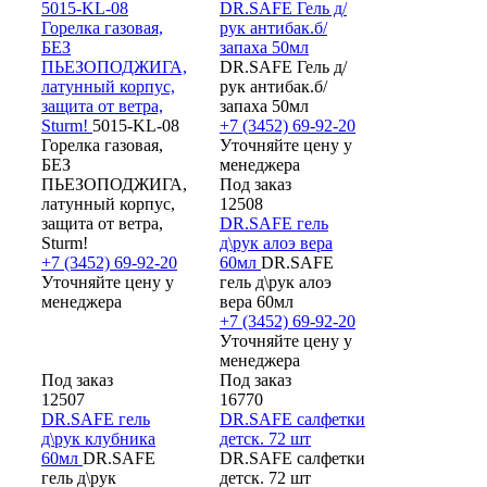
5015-KL-08
DR.SAFE Гель д/
Горелка газовая,
рук антибак.б/
БЕЗ
запаха 50мл
ПЬЕЗОПОДЖИГА,
DR.SAFE Гель д/
латунный корпус,
рук антибак.б/
защита от ветра,
запаха 50мл
Sturm!
5015-KL-08
+7 (3452) 69-92-20
Горелка газовая,
Уточняйте цену у
БЕЗ
менеджера
ПЬЕЗОПОДЖИГА,
Под заказ
латунный корпус,
12508
защита от ветра,
DR.SAFE гель
Sturm!
д\рук алоэ вера
+7 (3452) 69-92-20
60мл
DR.SAFE
Уточняйте цену у
гель д\рук алоэ
менеджера
вера 60мл
+7 (3452) 69-92-20
Уточняйте цену у
менеджера
Под заказ
Под заказ
12507
16770
DR.SAFE гель
DR.SAFE салфетки
д\рук клубника
детск. 72 шт
60мл
DR.SAFE
DR.SAFE салфетки
гель д\рук
детск. 72 шт