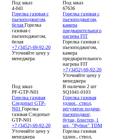
Под заказ
Под заказ
4-041
67636
Горелка газовая с
Горелка газовая с
пьезоподжигом,
пьезоподжигом,
белая
Горелка
камера
газовая с
предварительного
пьезоподжигом,
нагрева FIT
белая
Горелка газовая с
+7 (3452) 69-92-20
пьезоподжигом,
Уточняйте цену у
камера
менеджера
предварительного
нагрева FIT
+7 (3452) 69-92-20
Уточняйте цену у
менеджера
Под заказ
В наличии 2 шт
PF-GTP-N01
SQ1041-0103
Горелка газовая
Горелка газовая
Следопыт GTP-
удлин., ствол,
N01
Горелка
регулятор подачи,
газовая Следопыт
пьезоподжиг,
GTP-N01
бутан, блистер, 1
+7 (3452) 69-92-20
шт., "Рубин" TDM
Уточняйте цену у
Горелка газовая
менеджера
удлин., ствол,