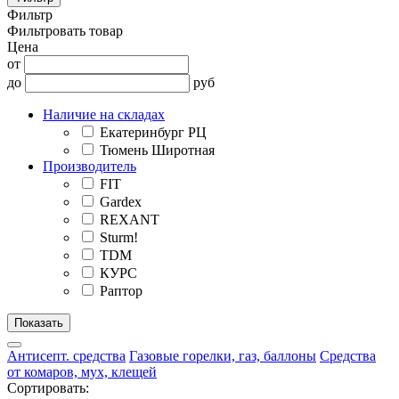
Фильтр
Фильтровать товар
Цена
от
до
руб
Наличие на складах
Екатеринбург РЦ
Тюмень Широтная
Производитель
FIT
Gardex
REXANT
Sturm!
TDM
КУРС
Раптор
Антисепт. средства
Газовые горелки, газ, баллоны
Средства
от комаров, мух, клещей
Сортировать: