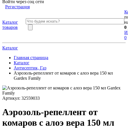
Войти через соц сети
Регистрация
К
п
Каталог
н
товаров
0
И
0
Каталог
Главная страница
Каталог
Антисептик, Газ
Аэрозоль-репеллент от комаров с алоэ вера 150 мл
Gardex Family
Артикул:
32559033
Аэрозоль-репеллент от
комаров с алоэ вера 150 мл